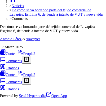
>
Noticias
>
De cómo se va borrando parte del tejido comercial de
Lavapiés: Esgrima 6, de tienda a intento de VUT y nueva vida
>
Comments
De cómo se va borrando parte del tejido comercial de Lavapiés:
Esgrima 6, de tienda a intento de VUT y nueva vida
Antonio Pérez
&
xlavapies
17 March 2025
Content
People
2
Comments
Citations
Content
People
2
Comments
Citations
Powered by
Seed Hypermedia
Open App