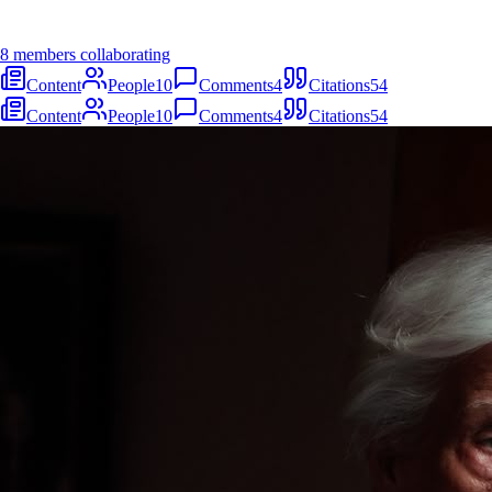
8 members collaborating
Content
People
10
Comments
4
Citations
54
Content
People
10
Comments
4
Citations
54