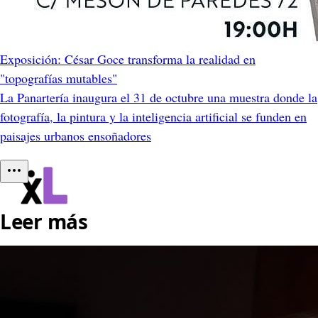
Exposición: César Goce transforma la realidad en
"topografías mutables"
La Panartería inaugura el 31 de octubre una muestra donde la
fotografía, la pintura y la inteligencia artificial se funden en
paisajes urbanos ensoñadores
Leer más