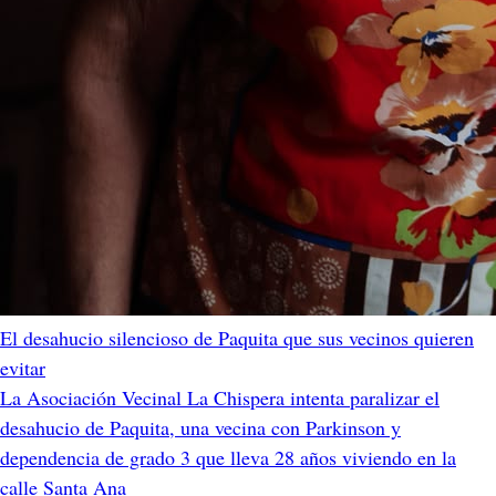
El desahucio silencioso de Paquita que sus vecinos quieren
evitar
La Asociación Vecinal La Chispera intenta paralizar el
desahucio de Paquita, una vecina con Parkinson y
dependencia de grado 3 que lleva 28 años viviendo en la
calle Santa Ana