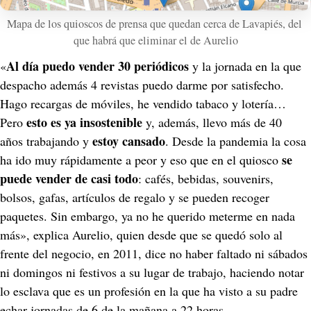
Mapa de los quioscos de prensa que quedan cerca de Lavapiés, del 
que habrá que eliminar el de Aurelio
Al día puedo vender 30 periódicos
«
 y la jornada en la que 
despacho además 4 revistas puedo darme por satisfecho. 
Hago recargas de móviles, he vendido tabaco y lotería… 
esto es ya insostenible
Pero 
 y, además, llevo más de 40 
estoy cansado
años trabajando y 
. Desde la pandemia la cosa 
se 
ha ido muy rápidamente a peor y eso que en el quiosco 
puede vender de casi todo
: cafés, bebidas, souvenirs, 
bolsos, gafas, artículos de regalo y se pueden recoger 
paquetes. Sin embargo, ya no he querido meterme en nada 
más», explica Aurelio, quien desde que se quedó solo al 
frente del negocio, en 2011, dice no haber faltado ni sábados 
ni domingos ni festivos a su lugar de trabajo, haciendo notar 
lo esclava que es un profesión en la que ha visto a su padre 
echar jornadas de 6 de la mañana a 22 horas.