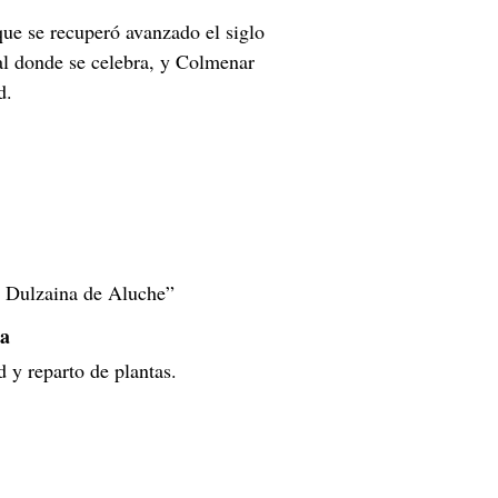
que se recuperó avanzado el siglo 
al donde se celebra, y Colmenar 
d.
a Dulzaina de Aluche”
sa
d y reparto de plantas.
a La Dulzaina de Aluche y 