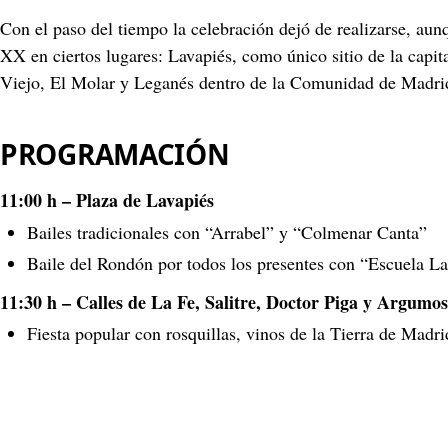
Con el paso del tiempo la celebración dejó de realizarse, aun
XX en ciertos lugares: Lavapiés, como único sitio de la capit
Viejo, El Molar y Leganés dentro de la Comunidad de Madri
PROGRAMACIÓN
11:00 h – Plaza de Lavapiés
Bailes tradicionales con “Arrabel” y “Colmenar Canta”
Baile del Rondón por todos los presentes con “Escuela L
11:30 h – Calles de La Fe, Salitre, Doctor Piga y Argumo
Fiesta popular con rosquillas, vinos de la Tierra de Madri
Ronda a las Mayas y canto de Mayos con Arrabel, Escuel
Colmenar Canta.
Concierto de Orquesta Juvenil Dalanota