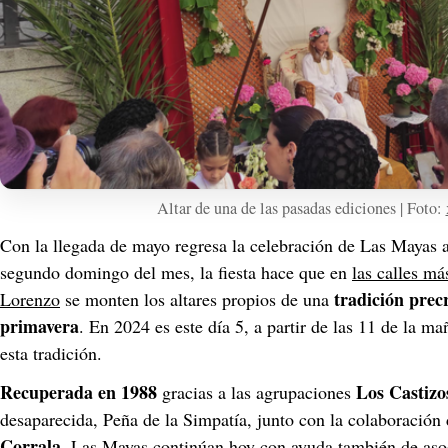
Altar de una de las pasadas ediciones | Foto: 
Con la llegada de mayo regresa la celebración de Las Mayas a 
segundo domingo del mes, la fiesta hace que en 
las calles má
 tradición prec
Lorenzo
 se monten los altares propios de una
primavera
. En 2024 es este día 5, a partir de las 11 de la m
esta tradición.
Recuperada en 1988
Los Castizo
 gracias a las agrupaciones 
desaparecida, Peña de la Simpatía, junto con la colaboración 
Corrala
, Las Mayas continúan hoy con ayuda también de aso