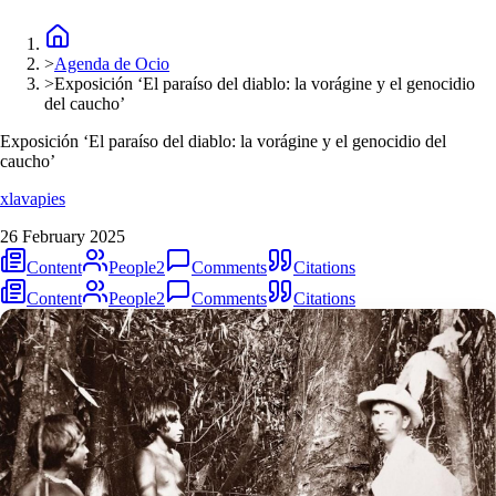
>
Agenda de Ocio
>
Exposición ‘El paraíso del diablo: la vorágine y el genocidio
del caucho’
Exposición ‘El paraíso del diablo: la vorágine y el genocidio del
caucho’
xlavapies
26 February 2025
Content
People
2
Comments
Citations
Content
People
2
Comments
Citations