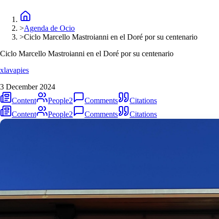
>
Agenda de Ocio
>
Ciclo Marcello Mastroianni en el Doré por su centenario
Ciclo Marcello Mastroianni en el Doré por su centenario
xlavapies
3 December 2024
Content
People
2
Comments
Citations
Content
People
2
Comments
Citations