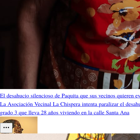
El desahucio silencioso de Paquita que sus vecinos quieren ev
La Asociación Vecinal La Chispera intenta paralizar el desah
grado 3 que lleva 28 años viviendo en la calle Santa Ana