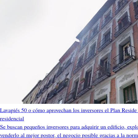
Lavapiés 50 o cómo aprovechan los inversores el Plan Reside 
residencial
Se buscan pequeños inversores para adquirir un edificio, expl
venderlo al mejor postor, el negocio posible gracias a la nor