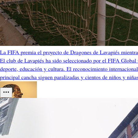
La FIFA premia el proyecto de Dragones de Lavapiés mientra
El club de Lavapiés ha sido seleccionado por el FIFA Global
deporte, educación y cultura. El reconocimiento internacional
principal cancha siguen paralizadas y cientos de niños y niña