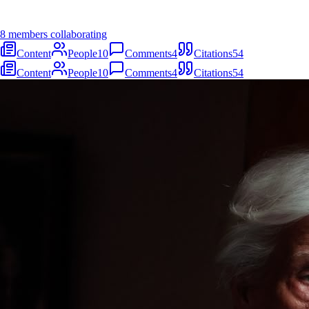
8 members collaborating
Content
People
10
Comments
4
Citations
54
Content
People
10
Comments
4
Citations
54